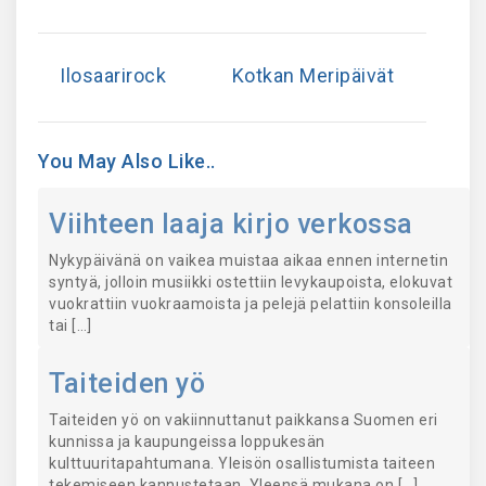
Ilosaarirock
Kotkan Meripäivät
You May Also Like..
Viihteen laaja kirjo verkossa
Nykypäivänä on vaikea muistaa aikaa ennen internetin
syntyä, jolloin musiikki ostettiin levykaupoista, elokuvat
vuokrattiin vuokraamoista ja pelejä pelattiin konsoleilla
tai […]
Taiteiden yö
Taiteiden yö on vakiinnuttanut paikkansa Suomen eri
kunnissa ja kaupungeissa loppukesän
kulttuuritapahtumana. Yleisön osallistumista taiteen
tekemiseen kannustetaan. Yleensä mukana on […]