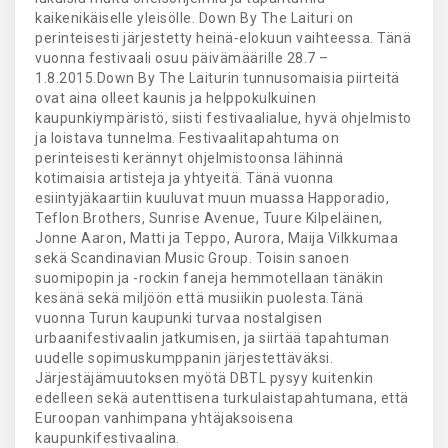
kaikenikäiselle yleisölle. Down By The Laituri on
perinteisesti järjestetty heinä-elokuun vaihteessa. Tänä
vuonna festivaali osuu päivämäärille 28.7 –
1.8.2015.Down By The Laiturin tunnusomaisia piirteitä
ovat aina olleet kaunis ja helppokulkuinen
kaupunkiympäristö, siisti festivaalialue, hyvä ohjelmisto
ja loistava tunnelma. Festivaalitapahtuma on
perinteisesti kerännyt ohjelmistoonsa lähinnä
kotimaisia artisteja ja yhtyeitä. Tänä vuonna
esiintyjäkaartiin kuuluvat muun muassa Happoradio,
Teflon Brothers, Sunrise Avenue, Tuure Kilpeläinen,
Jonne Aaron, Matti ja Teppo, Aurora, Maija Vilkkumaa
sekä Scandinavian Music Group. Toisin sanoen
suomipopin ja -rockin faneja hemmotellaan tänäkin
kesänä sekä miljöön että musiikin puolesta.Tänä
vuonna Turun kaupunki turvaa nostalgisen
urbaanifestivaalin jatkumisen, ja siirtää tapahtuman
uudelle sopimuskumppanin järjestettäväksi.
Järjestäjämuutoksen myötä DBTL pysyy kuitenkin
edelleen sekä autenttisena turkulaistapahtumana, että
Euroopan vanhimpana yhtäjaksoisena
kaupunkifestivaalina.