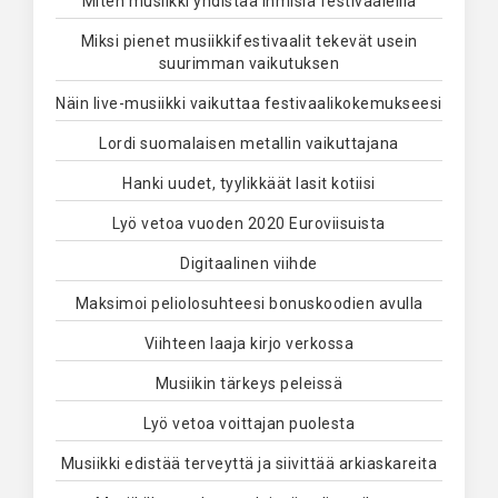
Miten musiikki yhdistää ihmisiä festivaaleilla
Miksi pienet musiikkifestivaalit tekevät usein
suurimman vaikutuksen
Näin live-musiikki vaikuttaa festivaalikokemukseesi
Lordi suomalaisen metallin vaikuttajana
Hanki uudet, tyylikkäät lasit kotiisi
Lyö vetoa vuoden 2020 Euroviisuista
Digitaalinen viihde
Maksimoi peliolosuhteesi bonuskoodien avulla
Viihteen laaja kirjo verkossa
Musiikin tärkeys peleissä
Lyö vetoa voittajan puolesta
Musiikki edistää terveyttä ja siivittää arkiaskareita