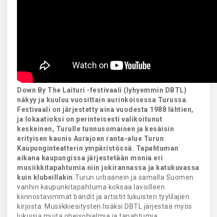
Down By The Laituri -festivaali (lyhyemmin DBTL)
näkyy ja kuuluu vuosittain aurinkoisessa Turussa.
Festivaali on järjestetty aina vuodesta 1988 lähtien,
ja lokaatioksi on perinteisesti valikoitunut
keskeinen, Turulle tunnusomainen ja kesäisin
erityisen kaunis Aurajoen ranta-alue Turun
Kaupunginteatterin ympäristössä. Tapahtuman
aikana kaupungissa järjestetään monia eri
musiikkitapahtumia niin jokirannassa ja katukuvassa
kuin klubeillakin.
Turun urbaanein ja samalla Suomen
vanhin kaupunkitapahtuma kokoaa lavoilleen
kiinnostavimmat bändit ja artistit lukuisten tyylilajien
kirjosta. Musiikkiesitysten lisäksi DBTL järjestää myös
lukuisia muita oheisohjelmia ja tapahtumia